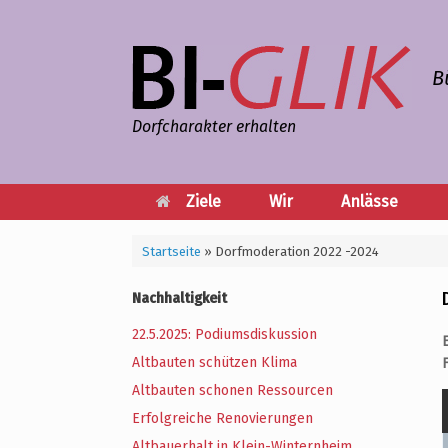
Zum
Inhalt
springen
B
Dorfcharakter erhalten
Ziele
Wir
Anlässe
Startseite
»
Dorfmoderation 2022 -2024
Nachhaltigkeit
22.5.2025: Podiumsdiskussion
Altbauten schützen Klima
Altbauten schonen Ressourcen
Erfolgreiche Renovierungen
Altbauerhalt in Klein-Winternheim